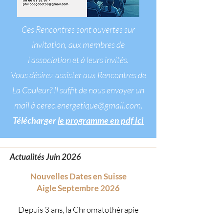
Ces Rencontres sont ouvertes sur
invitation, aux membres de
l'association et à leurs invités.
​Vous désirez assister aux Rencontres de
La Couleur? Il suffit de nous envoyer un
mail à
cerec.energetique@gmail.com
.
Télécharger
le programme en pdf ici
Actualités Juin 2026
Nouvelles Dates en Suisse
Aigle Septembre 2026
Depuis 3 ans, la Chromatothérapie