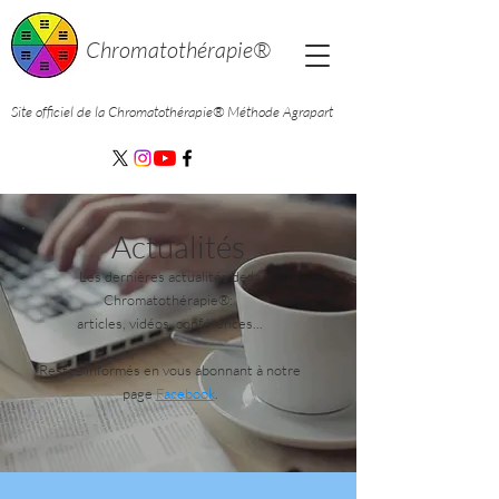
Chromatothérapie®
Site officiel de la Chromatothérapie®
Méthode Agrapart
Actualités
Les dernières actualités
de la
Chromatothérapie®:
articles, vidéos, conférences...
Restez informés en vous abonnant à notre
page
Facebook
.